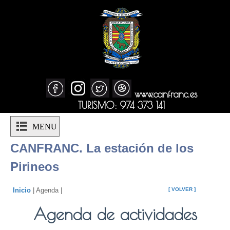
www.canfranc.es
TURISMO: 974 373 141
MENU
CANFRANC. La estación de los
Pirineos
Inicio
| Agenda |
[ VOLVER ]
Agenda de actividades