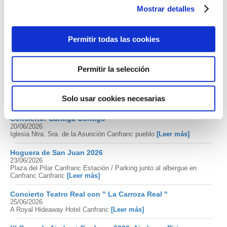
Mostrar detalles
Salida Interpretativa por el valle de Izas
07/06/2026
Plaza del Ayuntamiento Canfranc Estación
[Leer más]
Permitir todas las cookies
X Edición ARTIC Pirineos Canfranc
12/06/2026 / 14/06/2026
Canfranc
[Leer más]
Permitir la selección
II Jornada informativa Comunidad energética local de
Canfranc
16/06/2026
Solo usar cookies necesarias
Salón de Plenos del Ayuntamiento Canfranc
[Leer más]
Concierto: Cantiga Contigo
20/06/2026
Iglesia Ntra. Sra. de la Asunción Canfranc pueblo
[Leer más]
Hoguera de San Juan 2026
23/06/2026
Plaza del Pilar Canfranc Estación / Parking junto al albergue en
Canfranc Canfranc
[Leer más]
Concierto Teatro Real con " La Carroza Real "
25/06/2026
A Royal Hideaway Hotel Canfranc
[Leer más]