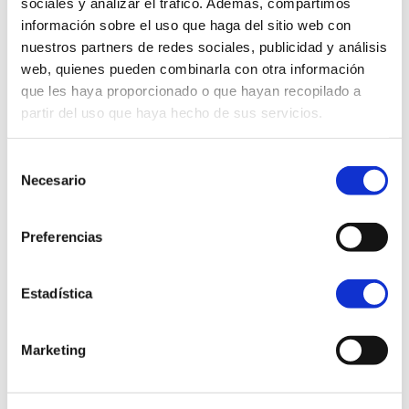
sociales y analizar el tráfico. Además, compartimos
información sobre el uso que haga del sitio web con
nuestros partners de redes sociales, publicidad y análisis
web, quienes pueden combinarla con otra información
que les haya proporcionado o que hayan recopilado a
partir del uso que haya hecho de sus servicios.
Selección
Necesario
de
consentimiento
Preferencias
Estadística
Junio 2026
Marketing
Otras actividades: