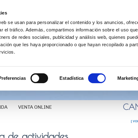
ies
web se usan para personalizar el contenido y los anuncios, ofrec
ar el tráfico. Además, compartimos información sobre el uso que
tners de redes sociales, publicidad y análisis web, quienes pue
ación que les haya proporcionado o que hayan recopilado a parti
vicios.
www.canfranc.es
TURISMO: 974
Preferencias
Estadística
Marketin
CANF
NDA
VENTA ONLINE
[ VO
 de actividades