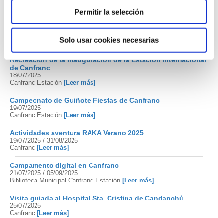
12/07/2025
Albergue Elías Valiña Canfranc pueblo
[Leer más]
Permitir la selección
Exposición Taracea, de Felix Cortina
16/07/2025 / 30/07/2025
Solo usar cookies necesarias
Torre de Fusileros de Canfranc Canfranc
[Leer más]
Recreación de la Inauguración de la Estación Internacional
de Canfranc
18/07/2025
Canfranc Estación
[Leer más]
Campeonato de Guiñote Fiestas de Canfranc
19/07/2025
Canfranc Estación
[Leer más]
Actividades aventura RAKA Verano 2025
19/07/2025 / 31/08/2025
Canfranc
[Leer más]
Campamento digital en Canfranc
21/07/2025 / 05/09/2025
Biblioteca Municipal Canfranc Estación
[Leer más]
Visita guiada al Hospital Sta. Cristina de Candanchú
25/07/2025
Canfranc
[Leer más]