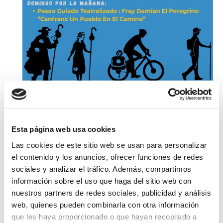
Julio 2025
Esta página web usa cookies
Otras actividades:
Las cookies de este sitio web se usan para personalizar
el contenido y los anuncios, ofrecer funciones de redes
Pirineos Classic 2025
01/07/2025 / 17/07/2025
sociales y analizar el tráfico. Además, compartimos
Canfranc
[Leer más]
información sobre el uso que haga del sitio web con
Exposición acuarelas de ML Verdugo
nuestros partners de redes sociales, publicidad y análisis
01/07/2025 / 15/07/2025
web, quienes pueden combinarla con otra información
Canfranc
[Leer más]
que les haya proporcionado o que hayan recopilado a