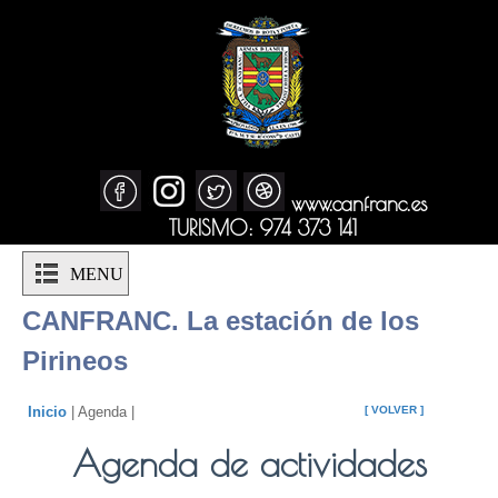
www.canfranc.es
TURISMO: 974 373 141
MENU
CANFRANC. La estación de los
Pirineos
Inicio
| Agenda |
[ VOLVER ]
Agenda de actividades