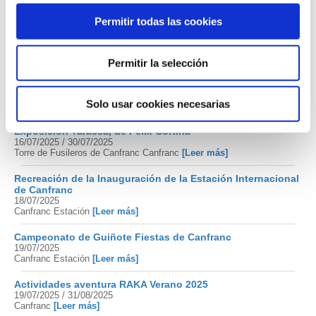
Permitir todas las cookies
Ruta interpretativa: Diques de contención y bosque de Los
Arañones
10/07/2025 / 19/08/2025
Canfranc
[Leer más]
Permitir la selección
Vivencias del Camino
12/07/2025
Solo usar cookies necesarias
Albergue Elías Valiña Canfranc pueblo
[Leer más]
Exposición Taracea, de Felix Cortina
16/07/2025 / 30/07/2025
Torre de Fusileros de Canfranc Canfranc
[Leer más]
Recreación de la Inauguración de la Estación Internacional
de Canfranc
18/07/2025
Canfranc Estación
[Leer más]
Campeonato de Guiñote Fiestas de Canfranc
19/07/2025
Canfranc Estación
[Leer más]
Actividades aventura RAKA Verano 2025
19/07/2025 / 31/08/2025
Canfranc
[Leer más]