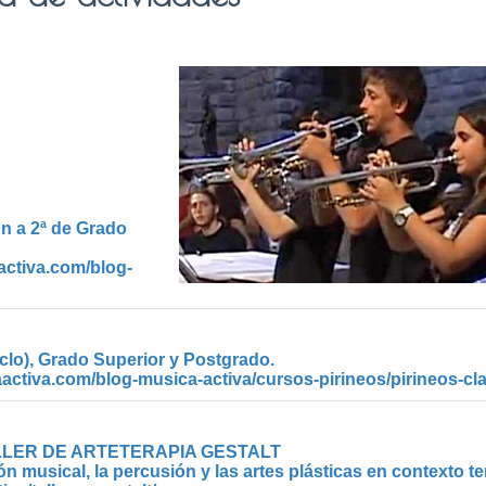
ón a 2ª de Grado
activa.com/blog-
iclo), Grado Superior y Postgrado.
aactiva.com/blog-musica-activa/cursos-pirineos/pirineos-cla
LLER DE ARTETERAPIA GESTALT
ón musical, la percusión y las artes plásticas en contexto te