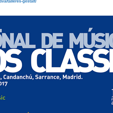
va/talleres-gestalt/