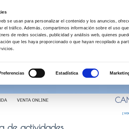
ies
web se usan para personalizar el contenido y los anuncios, ofrec
ar el tráfico. Además, compartimos información sobre el uso que
tners de redes sociales, publicidad y análisis web, quienes pue
ación que les haya proporcionado o que hayan recopilado a parti
vicios.
www.canfranc.es
TURISMO: 974
Preferencias
Estadística
Marketin
CANF
NDA
VENTA ONLINE
[ VO
 de actividades