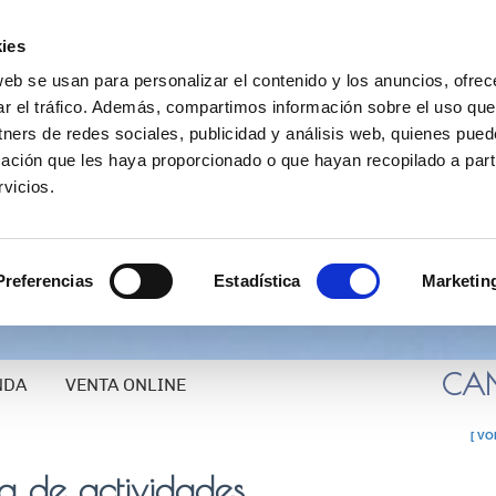
ies
web se usan para personalizar el contenido y los anuncios, ofrec
ar el tráfico. Además, compartimos información sobre el uso que
tners de redes sociales, publicidad y análisis web, quienes pue
ación que les haya proporcionado o que hayan recopilado a parti
vicios.
www.canfranc.es
TURISMO: 974
Preferencias
Estadística
Marketin
CANF
NDA
VENTA ONLINE
[ VO
 de actividades