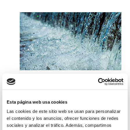
Presentación del Plan de
Inundaciones
05-Marzo-2026
Esta página web usa cookies
18:30 h.
Las cookies de este sitio web se usan para personalizar
Salón de Plenos del Ayuntamiento
el contenido y los anuncios, ofrecer funciones de redes
Canfranc
sociales y analizar el tráfico. Además, compartimos