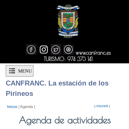
www.canfranc.es
TURISMO: 974 373 141
MENU
CANFRANC. La estación de los
Pirineos
Inicio
| Agenda |
[ VOLVER ]
Agenda de actividades