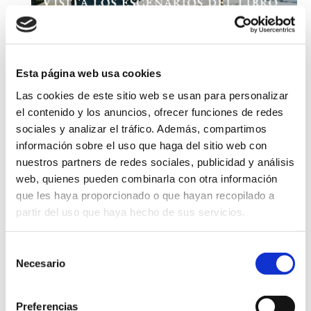
Esta página web usa cookies
Las cookies de este sitio web se usan para personalizar
el contenido y los anuncios, ofrecer funciones de redes
sociales y analizar el tráfico. Además, compartimos
información sobre el uso que haga del sitio web con
Junio 2025
nuestros partners de redes sociales, publicidad y análisis
web, quienes pueden combinarla con otra información
Otras actividades:
que les haya proporcionado o que hayan recopilado a
partir del uso que haya hecho de sus servicios.
Comida de Fiestas Inscripción abierta
01/06/2025 / 19/07/2025
Canfranc
[Leer más]
Selección
Actividades de Verano en Canfranc
Necesario
de
01/06/2025 / 30/09/2025
consentimiento
Canfranc
[Leer más]
Preferencias
Exposición: Desde Somport, impulso al Patrimonio Mundial