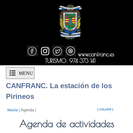
www.canfranc.es
TURISMO: 974 373 141
MENU
CANFRANC. La estación de los
Pirineos
Inicio
| Agenda |
[ VOLVER ]
Agenda de actividades