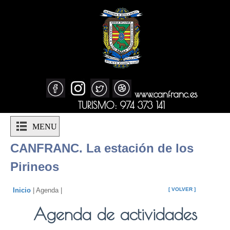
www.canfranc.es
TURISMO: 974 373 141
MENU
CANFRANC. La estación de los
Pirineos
Inicio
| Agenda |
[ VOLVER ]
Agenda de actividades