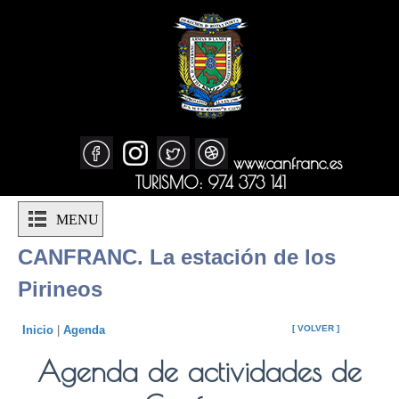
www.canfranc.es
TURISMO: 974 373 141
MENU
CANFRANC. La estación de los
Pirineos
Inicio
|
Agenda
[ VOLVER ]
Agenda de actividades de