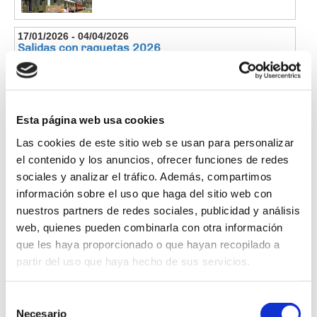
17/01/2026 - 04/04/2026
Salidas con raquetas 2026
Canfranc
[Leer más]
Esta página web usa cookies
Las cookies de este sitio web se usan para personalizar
30/01/2026 - 23/03/2026
Taller de digitalización
el contenido y los anuncios, ofrecer funciones de redes
sociales y analizar el tráfico. Además, compartimos
Canfranc
información sobre el uso que haga del sitio web con
[Leer más]
nuestros partners de redes sociales, publicidad y análisis
web, quienes pueden combinarla con otra información
que les haya proporcionado o que hayan recopilado a
11/03/2026 - 30/04/2026
partir del uso que haya hecho de sus servicios.
Concurso para la portada del programa de fiestas
2026
Selección
Canfranc
[Leer más]
Necesario
de