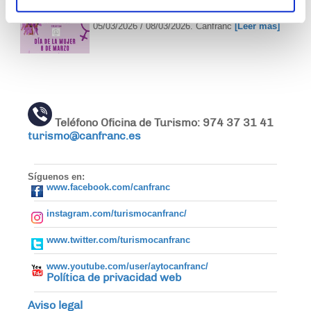
8M en Canfranc
05/03/2026 / 08/03/2026. Canfranc
[Leer más]
Teléfono Oficina de Turismo: 974 37 31 41
turismo@canfranc.es
Síguenos en:
www.facebook.com/canfranc
instagram.com/turismocanfranc/
www.twitter.com/turismocanfranc
www.youtube.com/user/aytocanfranc/
Política de privacidad web
Aviso legal