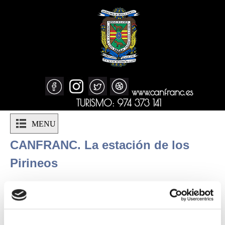
www.canfranc.es
TURISMO: 974 373 141
MENU
CANFRANC. La estación de los
Pirineos
Inicio
|
Turismo
|
[ VOLVER ]
TURISMO