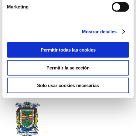
Marketing
www.twitter.com/turismocanfranc
www.youtube.com/user/aytocanfranc/
Política de privacidad web
Mostrar detalles
Aviso legal
Política de cookies
Permitir todas las cookies
VER MAPA DEL WEB
Permitir la selección
Inicio
Ayuntamiento
Turismo
Solo usar cookies necesarias
Agenda
Tablón de anuncios