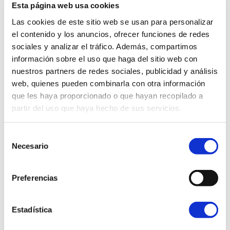
Esta página web usa cookies
TE INTERESARÁ...
Las cookies de este sitio web se usan para personalizar
el contenido y los anuncios, ofrecer funciones de redes
sociales y analizar el tráfico. Además, compartimos
VISITA CANFRANC
información sobre el uso que haga del sitio web con
nuestros partners de redes sociales, publicidad y análisis
Montaña y Aventura
Lugares de interés
web, quienes pueden combinarla con otra información
Deporte
Camino de Santiago
que les haya proporcionado o que hayan recopilado a
partir del uso que haya hecho de sus servicios.
Galería de imágenes
Selección
Necesario
de
Teléfono Oficina de Turismo: 974 37 31 41
consentimiento
turismo@canfranc.es
Preferencias
Síguenos en:
www.facebook.com/canfranc
Estadística
instagram.com/turismocanfranc/