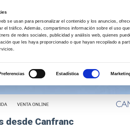
ies
web se usan para personalizar el contenido y los anuncios, ofrec
ar el tráfico. Además, compartimos información sobre el uso que
tners de redes sociales, publicidad y análisis web, quienes pue
ación que les haya proporcionado o que hayan recopilado a parti
vicios.
www.canfranc.es
TURISMO: 974
Preferencias
Estadística
Marketin
CANF
NDA
VENTA ONLINE
s desde Canfranc