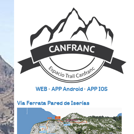
WEB
·
APP Android
·
APP IOS
Vía Ferrata Pared de Iserías