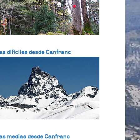
as difíciles desde Canfranc
as medias desde Canfranc