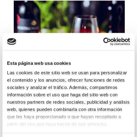
Esta página web usa cookies
Las cookies de este sitio web se usan para personalizar
el contenido y los anuncios, ofrecer funciones de redes
sociales y analizar el tráfico. Además, compartimos
información sobre el uso que haga del sitio web con
Tras el paseo, nada mejor que visitar los
bares y
nuestros partners de redes sociales, publicidad y análisis
restaurantes de la población
, con menús, platos,
tapas y bocadillos para todos los gustos
web, quienes pueden combinarla con otra información
(también con especial atención a las personas
que les haya proporcionado o que hayan recopilado a
con intolerancias). Además, con la entrada
partir del uso que haya hecho de sus servicios.
completa de la Estación podréis disfrutar de
descuentos en algunos de los establecimientos