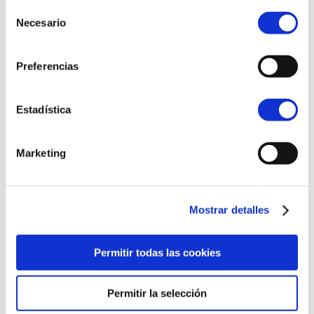
(consulta CANFRANC10 en la Oficina de
Selección
Turismo).
Necesario
de
6- Ruta fotográfica
consentimiento
Preferencias
Estadística
Marketing
Mostrar detalles
Permitir todas las cookies
Siguiendo los paneles instalados por Canfranc
podremos descubrir una colección de
fotografías que muestran cómo ha sido la vida
Permitir la selección
en este singular municipio. El itinerario muestra