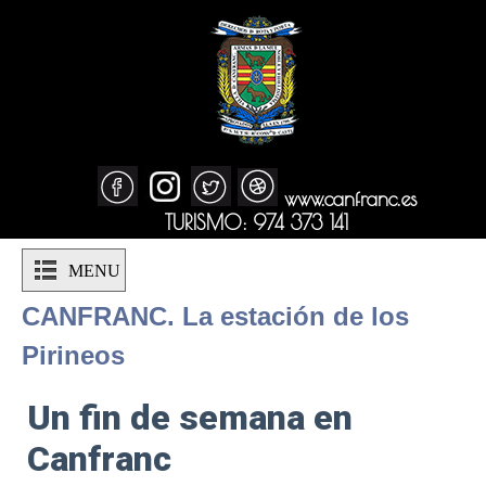
www.canfranc.es
TURISMO: 974 373 141
MENU
CANFRANC. La estación de los
Pirineos
Un fin de semana en
Canfranc