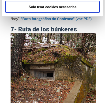
fotografías inéditas en las que se observan
detalles de paisajes, personas e
Solo usar cookies necesarias
infraestructuras en diferentes fases de la
historia que permiten comparar el “ayer” y el
“hoy”.
"Ruta fotográfica de Canfranc" (ver PDF)
7- Ruta de los búnkeres