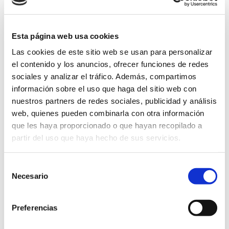
Descubre los
bares y restaurantes de la
población
.
Esta página web usa cookies
Las cookies de este sitio web se usan para personalizar
el contenido y los anuncios, ofrecer funciones de redes
4- Ruta fotográfica
sociales y analizar el tráfico. Además, compartimos
información sobre el uso que haga del sitio web con
nuestros partners de redes sociales, publicidad y análisis
web, quienes pueden combinarla con otra información
que les haya proporcionado o que hayan recopilado a
partir del uso que haya hecho de sus servicios.
Selección
Necesario
de
consentimiento
Preferencias