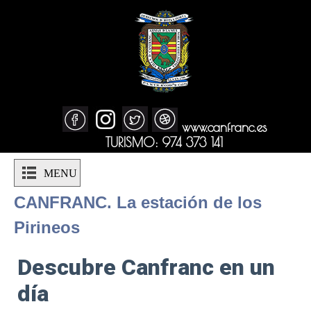
www.canfranc.es
TURISMO: 974 373 141
MENU
CANFRANC. La estación de los
Pirineos
Descubre Canfranc en un
día