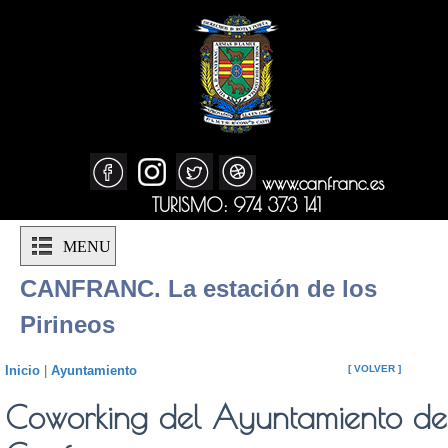
www.canfranc.es
TURISMO: 974 373 141
MENU
CANFRANC. La estación de los
Pirineos
Inicio
|
Ayuntamiento
[ VOLVER ]
Coworking del Ayuntamiento de