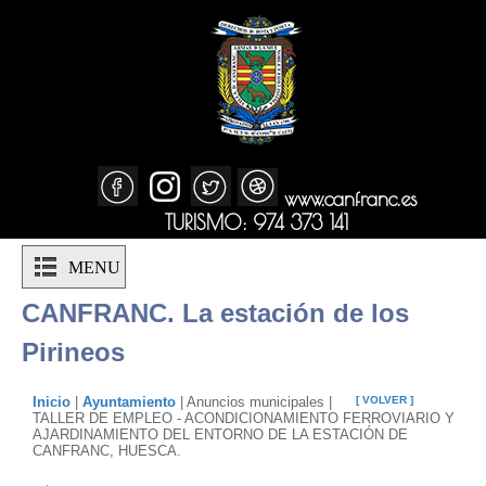
www.canfranc.es
TURISMO: 974 373 141
MENU
CANFRANC. La estación de los
Pirineos
Inicio
|
Ayuntamiento
| Anuncios municipales |
[ VOLVER ]
TALLER DE EMPLEO - ACONDICIONAMIENTO FERROVIARIO Y
AJARDINAMIENTO DEL ENTORNO DE LA ESTACIÓN DE
CANFRANC, HUESCA.