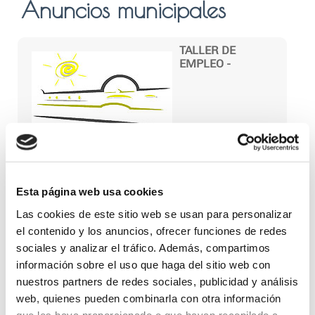
Anuncios municipales
TALLER DE
EMPLEO -
ACONDICIONAMIENTO FERROVIARIO Y
AJARDINAMIENTO DEL ENTORNO DE LA
Esta página web usa cookies
ESTACIÓN DE CANFRANC, HUESCA.
Fecha: 17-Ag-2021
Las cookies de este sitio web se usan para personalizar
el contenido y los anuncios, ofrecer funciones de redes
Requisitos: Ser mayor de 25 años y estar desempleado e
sociales y analizar el tráfico. Además, compartimos
inscrito como demandante de empleo.
información sobre el uso que haga del sitio web con
*No podrán participar quienes dispongan de título de
Formación Profesional de Grado Superior, Diplomados o
nuestros partners de redes sociales, publicidad y análisis
Licenciados Universitarios o quienes dispongan de Certificado
web, quienes pueden combinarla con otra información
de Profesionalidad del mismo nivel del área profesional en la
que se vaya a realizar la formación
que les haya proporcionado o que hayan recopilado a