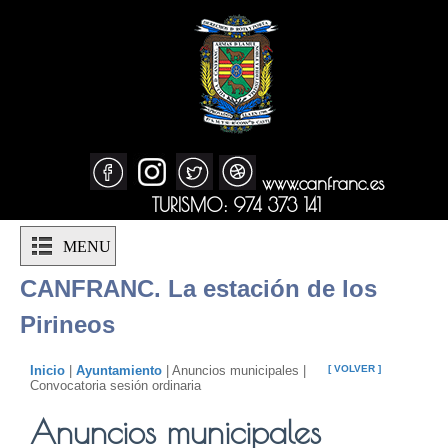
www.canfranc.es
TURISMO: 974 373 141
MENU
CANFRANC. La estación de los
Pirineos
Inicio
|
Ayuntamiento
| Anuncios municipales |
[ VOLVER ]
Convocatoria sesión ordinaria
Anuncios municipales