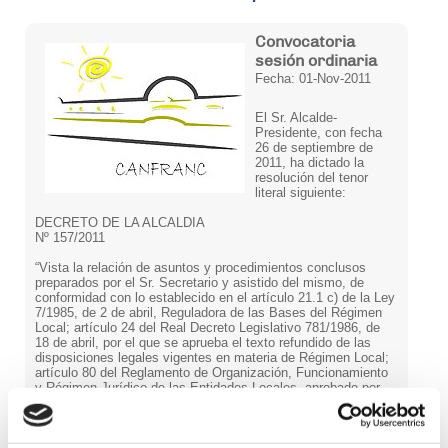
Convocatoria
sesión ordinaria
Fecha: 01-Nov-2011
El Sr. Alcalde-
Presidente, con fecha
26 de septiembre de
2011, ha dictado la
resolución del tenor
literal siguiente:
DECRETO DE LA ALCALDIA
Nº 157/2011
“Vista la relación de asuntos y procedimientos conclusos
preparados por el Sr. Secretario y asistido del mismo, de
conformidad con lo establecido en el artículo 21.1 c) de la Ley
7/1985, de 2 de abril, Reguladora de las Bases del Régimen
Local; artículo 24 del Real Decreto Legislativo 781/1986, de
18 de abril, por el que se aprueba el texto refundido de las
disposiciones legales vigentes en materia de Régimen Local;
artículo 80 del Reglamento de Organización, Funcionamiento
y Régimen Jurídico de las Entidades Locales, aprobado por
Real Decreto 2568/1986, de 28 de noviembre; artículo 30.1 d)
de la Ley 7/1999, de 9 de abril, de Administración Local de
Aragón y demás legislación aplicable, por el presente.
RESUELVO