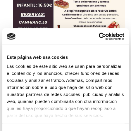
Esta página web usa cookies
Las cookies de este sitio web se usan para personalizar
el contenido y los anuncios, ofrecer funciones de redes
sociales y analizar el tráfico. Además, compartimos
información sobre el uso que haga del sitio web con
Julio 2026
nuestros partners de redes sociales, publicidad y análisis
web, quienes pueden combinarla con otra información
Otras actividades:
que les haya proporcionado o que hayan recopilado a
partir del uso que haya hecho de sus servicios.
Festival Internacional de Música Pirineos Classic 2026
02/07/2026 / 17/07/2026
Canfranc
[Leer más]