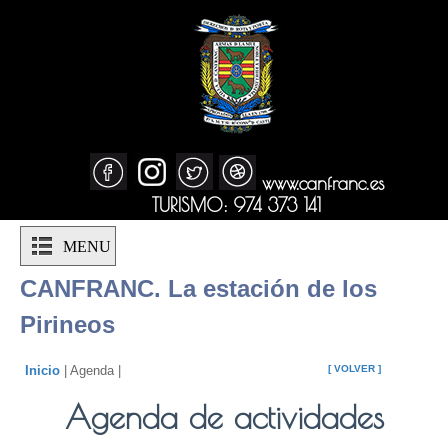
www.canfranc.es
TURISMO: 974 373 141
MENU
CANFRANC. La estación de los
Pirineos
Inicio
| Agenda |
[ VOLVER ]
Agenda de actividades